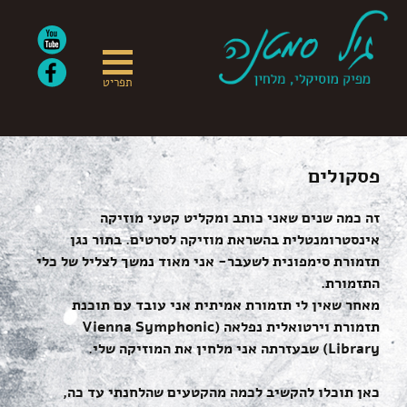
ור
בור
שר
תוכן
תפריט
פסקולים
זה כמה שנים שאני כותב ומקליט קטעי מוזיקה
אינסטרומנטלית בהשראת מוזיקה לסרטים. בתור נגן
תזמורת סימפונית לשעבר- אני מאוד נמשך לצליל של כלי
התזמורת.
מאחר שאין לי תזמורת אמיתית אני עובד עם תוכנת
תזמורת וירטואלית נפלאה (Vienna Symphonic
Library) שבעזרתה אני מלחין את המוזיקה שלי.
כאן תוכלו להקשיב לכמה מהקטעים שהלחנתי עד כה,