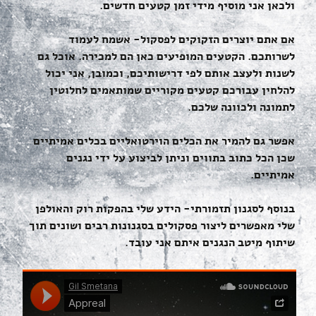
ולכאן אני מוסיף מידי זמן קטעים חדשים.
אם אתם יוצרים הזקוקים לפסקול- אשמח לעמוד
לשרותכם. הקטעים המופיעים כאן הם למכירה. אוכל גם
לשנות ולעצב אותם לפי דרישותיכם, וכמובן, אני יכול
להלחין עבורכם קטעים מקוריים שמותאמים לחלוטין
לתמונה ולכוונה שלכם.
אפשר גם להמיר את הכלים הוירטואליים בכלים אמיתיים
שכן הכל כתוב בתווים וניתן לביצוע על ידי נגנים
אמיתיים.
בנוסף לסגנון תזמורתי- הידע שלי בהפקות רוק והאולפן
שלי מאפשרים ליצור פסקולים בסגנונות רבים ושונים תוך
שיתוף מיטב הנגנים איתם אני עובד.