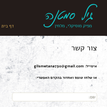
ור
בור
שר
תוכן
לדלג
דף בית
לתוכן
צור קשר
אימייל:
gilsmetana750@gmail.com
או שלחו טופס ואחזור בהקדם האפשרי: